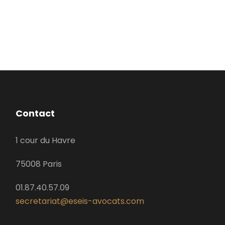
Contact
1 cour du Havre
75008 Paris
01.87.40.57.09
secretariat@eseis-avocats.com