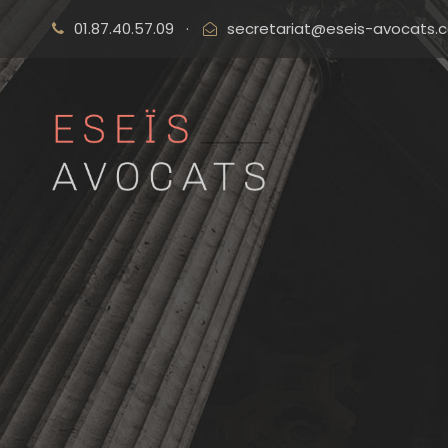
01.87.40.57.09
·
secretariat@eseis-avocats.