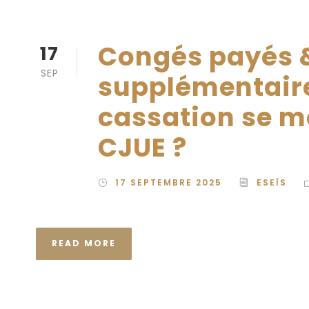
Congés payés 
17
SEP
supplémentaire
cassation se me
CJUE ?
17 SEPTEMBRE 2025
ESEÏS
READ MORE