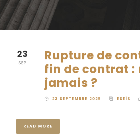
Rupture de con
23
SEP
fin de contrat 
jamais ?
23 SEPTEMBRE 2025
ESEÏS
READ MORE