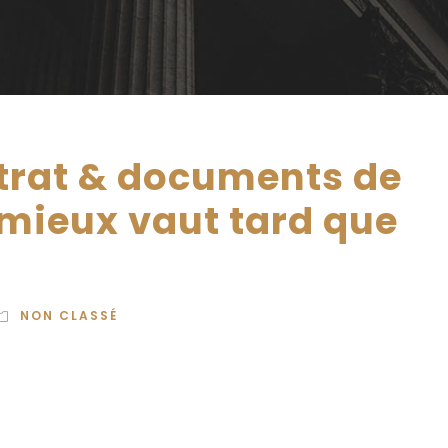
trat & documents de
: mieux vaut tard que
NON CLASSÉ