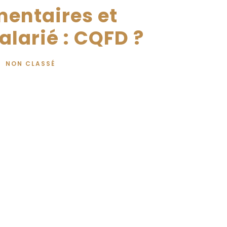
entaires et
larié : CQFD ?
NON CLASSÉ