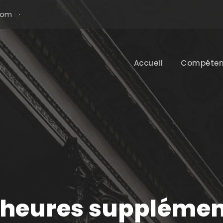
com
·
Accueil
Compéten
t heures supplémen