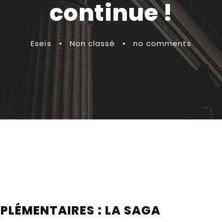
continue !
Eseïs
•
Non classé
•
no comments
PPLÉMENTAIRES : LA SAGA