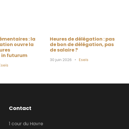
émentaires : la
Heures de délégation : pas
ation ouvre la
de bon de délégation, pas
ures
de salaire ?
n in futurum
30 juin 2026
•
Eseïs
Eseïs
Contact
1 cour du Havre