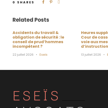
0
SHARES
Related Posts
Accidents du travail &
Heures suppl
obligation de sécurité : le
Cour de cass
conseil de prud’hommes
voie aux mes
incompétent ?
d’instructio
22 juillet 2026
•
Eseïs
13 juillet 2026
•