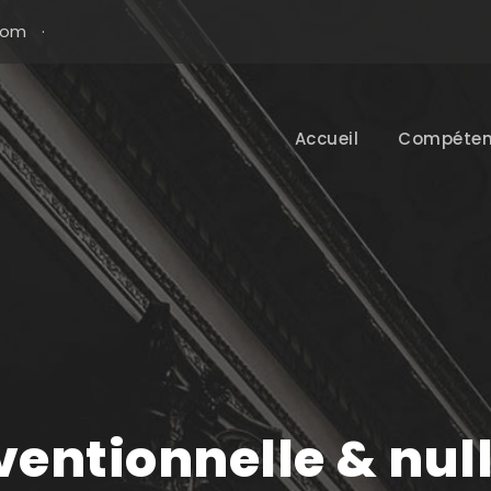
com
·
Accueil
Compéten
ntionnelle & nulli