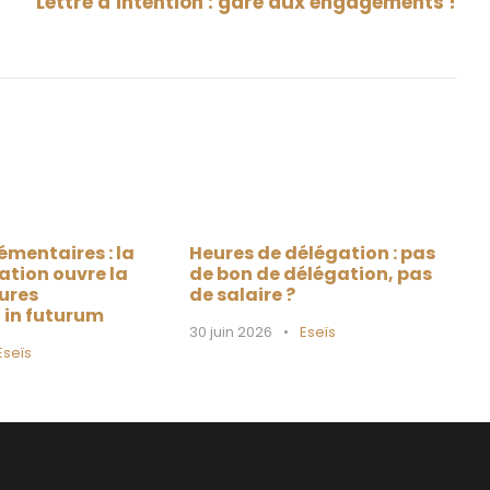
Lettre d’intention : gare aux engagements !
émentaires : la
Heures de délégation : pas
ation ouvre la
de bon de délégation, pas
ures
de salaire ?
n in futurum
30 juin 2026
•
Eseïs
Eseïs