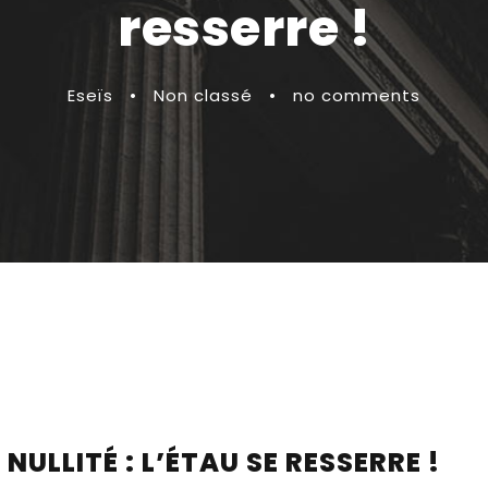
resserre !
Eseïs
•
Non classé
•
no comments
ULLITÉ : L’ÉTAU SE RESSERRE !