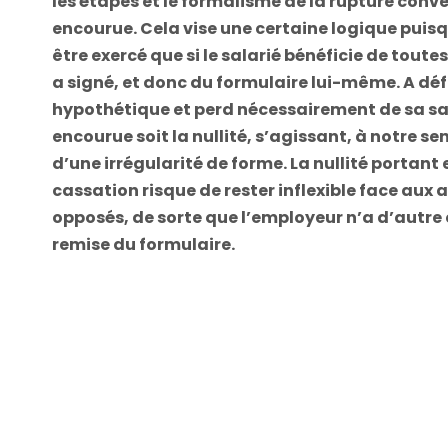
les étapes et le formalisme de la rupture conven
encourue. Cela vise une certaine logique puisq
être exercé que si le salarié bénéficie de toute
a signé, et donc du formulaire lui-même. A défa
hypothétique et perd nécessairement de sa sav
encourue soit la nullité, s’agissant, à notre 
d’une irrégularité de forme. La nullité portant 
cassation risque de rester inflexible face aux 
opposés, de sorte que l’employeur n’a d’autre 
remise du formulaire.