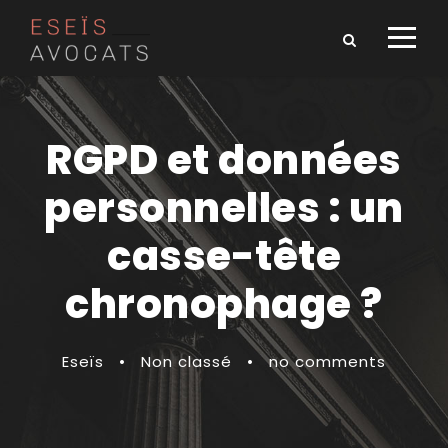
RGPD et données
personnelles : un
casse-tête
chronophage ?
Eseïs
•
Non classé
•
no comments