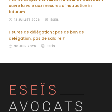
ouvre la voie aux mesures d’instruction in
futurum
13 JUILLET 2026
ESEÏS
Heures de délégation : pas de bon de
délégation, pas de salaire ?
30 JUIN 2026
ESEÏS