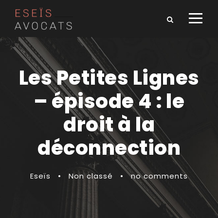
Les Petites Lignes
– épisode 4 : le
droit à la
déconnection
Eseïs
•
Non classé
•
no comments