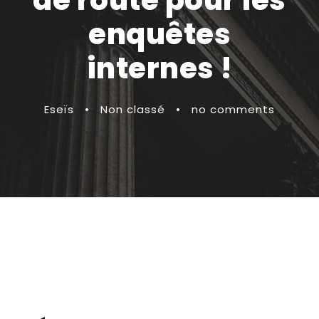
de route pour les
enquêtes
internes !
Eseïs
•
Non classé
•
no comments